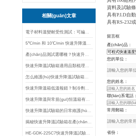
具有100組程序1
資料及試驗條件
具有P.I.D自
相關(guān)文章
具有RS-232或
電子材料溫變耐受性測試：可編程快速升降溫試驗箱
留言框
5℃/min 和 10℃/min 快速升降溫箱：選型對比看這篇就夠
產(chǎn)品：
產(chǎn)品測試選哪種？快速升降溫試驗箱與冷熱沖擊箱的 3 大區(qū)別
您的單位：
快速升降溫試驗箱適用品類梳理：從材料到整機，一文看清能測啥
怎么維護(hù)快速升降溫試驗箱？冷凝器清潔 + 密封條更換技巧
您的姓名：
快速升降溫箱低溫報錯？制冷劑泄漏與復(fù)疊系統(tǒng)故障解決指南
聯(lián)系電話
快速升降溫與常規(guī)恒溫箱有何區(qū)別？誰更適合產(chǎn)品環(huán)境可靠性測試？
常用郵箱：
快速升降溫試驗箱的日常維護(hù)要點及常見故障排查
揭秘快速升降溫試驗箱在產(chǎn)品開發(fā)中的試驗作用
省份：
HE-GDK-225C7快速升降溫試驗箱注意事項