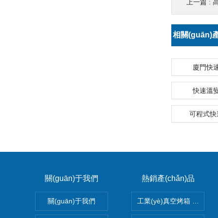
上一篇 :
相關(guān)
(chǎn)品：
廈門快
快速溫
可程式快
關(guān)于我們
熱銷產(chǎn)品
關(guān)于我們
工業(yè)真空烤箱 真空烘