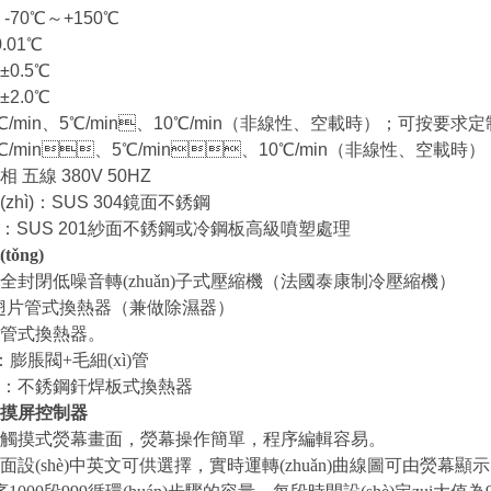
0℃～+150℃
.01℃
0.5℃
2.0℃
min、5℃/min、10℃/min（非線性、空載時）；可按要求定制非標
min、5℃/min、10℃/min（非線性、空載時）
五線 380V 50HZ
(zhì)：SUS 304鏡面不銹鋼
ì)：SUS 201紗面不銹鋼或冷鋼板高級噴塑處理
tǒng)
全封閉低噪音轉(zhuǎn)子式壓縮機（法國泰康制冷壓縮機）
器：翅片管式換熱器（兼做除濕器）
管式換熱器。
置：膨脹閥+毛細(xì)管
：不銹鋼釬焊板式換熱器
摸屏控制器
摸式熒幕畫面，熒幕操作簡單，程序編輯容易。
設(shè)中英文可供選擇，實時運轉(zhuǎn)曲線圖可由熒幕顯示