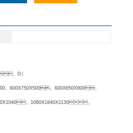
、C、D）
500、600X750X500、600X850X800、
90X1040、1080X1840X1130、