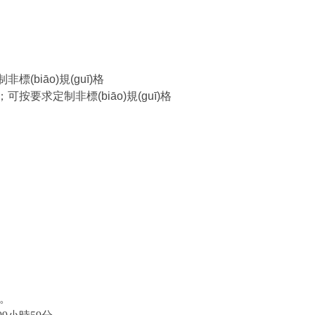
(biāo)規(guī)格
；可按要求定制非標(biāo)規(guī)格
。