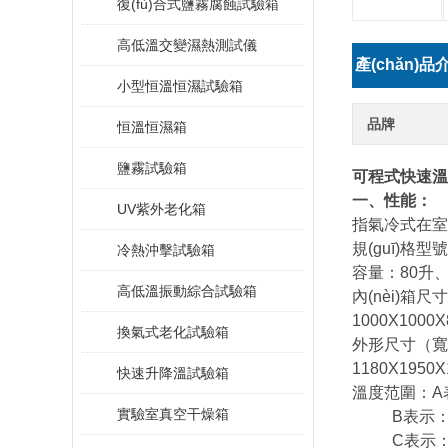
復(fù)合式鹽霧腐蝕試驗箱
高低溫交變濕熱測試儀
產(chǎn)品
小型恒溫恒濕試驗箱
紹：
品牌
恒溫恒濕箱
鹽霧試驗箱
可程式快速溫
一、性能：
UV紫外老化箱
指氣冷式在室溫20
規(guī)格型號
冷熱沖擊試驗箱
容量：80升、1
高低溫振動綜合試驗箱
內(nèi)箱尺
1000X1000
換氣式老化試驗箱
外形尺寸（寬*高
1180X1950
快速升降溫試驗箱
溫度范圍：A表
實驗室真空干燥箱
B表示：-2
C表示：-4