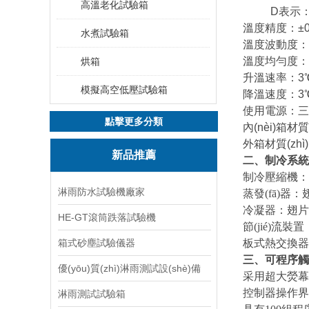
高溫老化試驗箱
D表示：-7
溫度精度：±0
水煮試驗箱
溫度波動度：±
溫度均勻度：±
烘箱
升溫速率：3℃/
模擬高空低壓試驗箱
降溫速度：3℃/
使用電源：三相 
點擊更多分類
內(nèi)箱材質
外箱材質(zh
新品推薦
二、制冷系統(
制冷壓縮機：
淋雨防水試驗機廠家
蒸發(fā)
冷凝器：翅片
HE-GT滾筒跌落試驗機
節(jié)流裝
箱式砂塵試驗儀器
板式熱交換器
三、
可程序觸
優(yōu)質(zhì)淋雨測試設(shè)備
采用超大熒幕觸
控制器操作界面
淋雨測試試驗箱