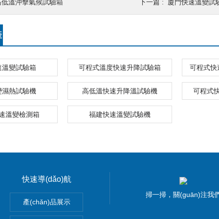
高低溫沖擊氣候試驗箱
下一篇 :
廈門快速溫變試
產
速溫變試驗箱
可程式溫度快速升降試驗箱
可程式快
變濕熱試驗機
高低溫快速升降溫試驗機
可程式
速溫變檢測箱
福建快速溫變試驗機
快速導(dǎo)航
掃一掃，關(guān)注我
箱
產(chǎn)品展示