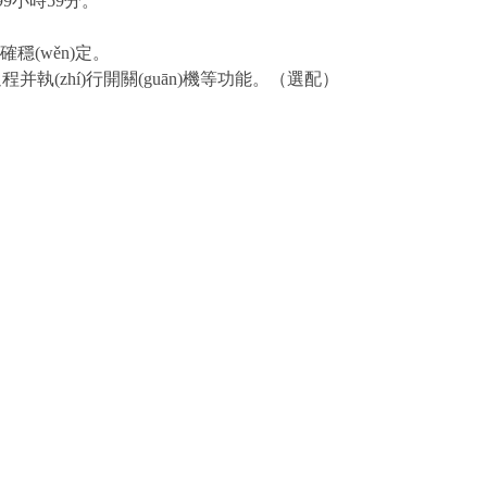
小時59分。
n)定。
過程并執(zhí)行開關(guān)機等功能。（選配）