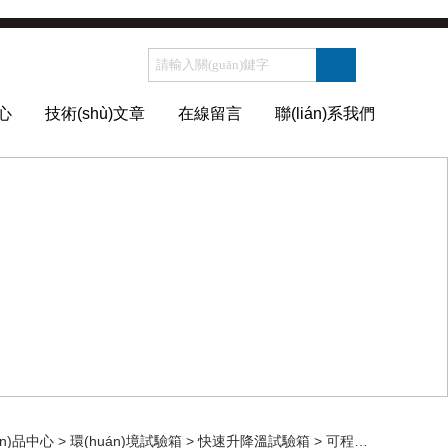
心
技術(shù)文章
在線留言
聯(lián)系我們
ǎn)品中心
>
環(huán)境試驗箱
>
快速升降溫試驗箱
> 可程式快速溫度變化試驗箱