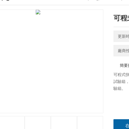
可程
更新時間
簡要
可程式快
試驗箱
驗箱。