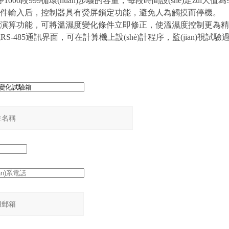
000段999循環(huán)步驟的容量，每段時間設(shè)定zui大值為99
輸入后，控制器具有熒屏鎖定功能，避免人為觸摸而停機。
動演算功能，可將溫濕度變化條件立即修正，使溫濕度控制更為精確穩(wě
RS-485通訊界面，可在計算機上設(shè)計程序，監(jiān)視試驗
：