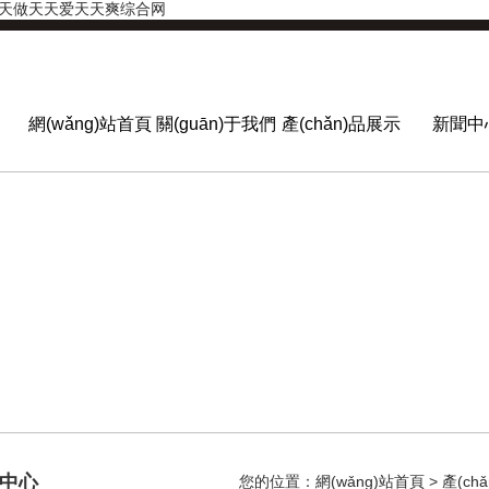
天天做天天爱天天爽综合网
網(wǎng)站首頁
關(guān)于我們
產(chǎn)品展示
新聞中
品中心
您的位置：
網(wǎng)站首頁
>
產(ch