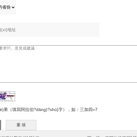
é)果（填寫阿拉伯?dāng)?shù)字），如：三加四=7